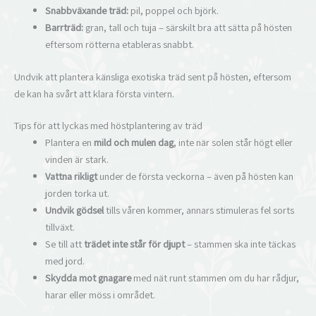
Snabbväxande träd:
pil, poppel och björk.
Barrträd:
gran, tall och tuja – särskilt bra att sätta på hösten
eftersom rötterna etableras snabbt.
Undvik att plantera känsliga exotiska träd sent på hösten, eftersom
de kan ha svårt att klara första vintern.
Tips för att lyckas med höstplantering av träd
Plantera en
mild och mulen dag
, inte när solen står högt eller
vinden är stark.
Vattna rikligt
under de första veckorna – även på hösten kan
jorden torka ut.
Undvik gödsel
tills våren kommer, annars stimuleras fel sorts
tillväxt.
Se till att
trädet inte står för djupt
– stammen ska inte täckas
med jord.
Skydda mot gnagare
med nät runt stammen om du har rådjur,
harar eller möss i området.