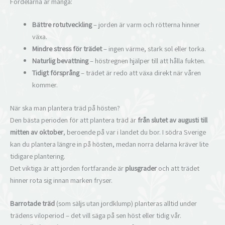
Fördelarna är många:
Bättre rotutveckling
– jorden är varm och rötterna hinner
växa.
Mindre stress för trädet
– ingen värme, stark sol eller torka.
Naturlig bevattning
– höstregnen hjälper till att hålla fukten.
Tidigt försprång
– trädet är redo att växa direkt när våren
kommer.
När ska man plantera träd på hösten?
Den bästa perioden för att plantera träd är
från slutet av augusti till
mitten av oktober
, beroende på var i landet du bor. I södra Sverige
kan du plantera längre in på hösten, medan norra delarna kräver lite
tidigare plantering.
Det viktiga är att jorden fortfarande är
plusgrader
och att trädet
hinner rota sig innan marken fryser.
Barrotade träd
(som säljs utan jordklump) planteras alltid under
trädens viloperiod – det vill säga på sen höst eller tidig vår.