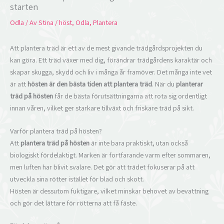
starten
Odla
/ Av
Stina
/
höst
,
Odla
,
Plantera
Att plantera träd är ett av de mest givande trädgårdsprojekten du
kan göra. Ett träd växer med dig, förändrar trädgårdens karaktär och
skapar skugga, skydd och liv i många år framöver. Det många inte vet
är att
hösten är den bästa tiden att plantera träd
. När du
planterar
träd på hösten
får de bästa förutsättningarna att rota sig ordentligt
innan våren, vilket ger starkare tillväxt och friskare träd på sikt.
Varför plantera träd på hösten?
Att
plantera träd på hösten
är inte bara praktiskt, utan också
biologiskt fördelaktigt. Marken är fortfarande varm efter sommaren,
men luften har blivit svalare. Det gör att trädet fokuserar på att
utveckla sina rötter istället för blad och skott.
Hösten är dessutom fuktigare, vilket minskar behovet av bevattning
och gör det lättare för rötterna att få fäste.