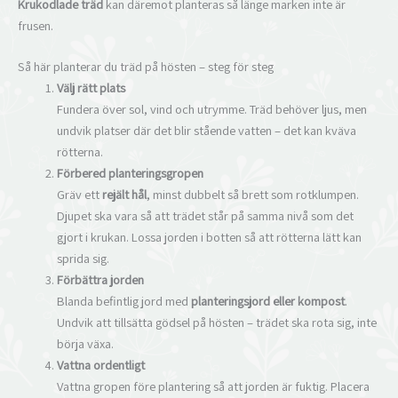
Krukodlade träd
kan däremot planteras så länge marken inte är
frusen.
Så här planterar du träd på hösten – steg för steg
Välj rätt plats
Fundera över sol, vind och utrymme. Träd behöver ljus, men
undvik platser där det blir stående vatten – det kan kväva
rötterna.
Förbered planteringsgropen
Gräv ett
rejält hål
, minst dubbelt så brett som rotklumpen.
Djupet ska vara så att trädet står på samma nivå som det
gjort i krukan. Lossa jorden i botten så att rötterna lätt kan
sprida sig.
Förbättra jorden
Blanda befintlig jord med
planteringsjord eller kompost
.
Undvik att tillsätta gödsel på hösten – trädet ska rota sig, inte
börja växa.
Vattna ordentligt
Vattna gropen före plantering så att jorden är fuktig. Placera