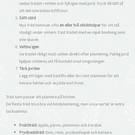
sedan trädet i mitten och fyll igen med jord. Tryck till lätt så
att det inte bildas luftfickor.
Sätt stöd
Nya träd behöver ofta
en eller två stödstolpar
för att stå
stadigt under vintern. Fäst trädet med en mjuk bindning som
inte skaver.
Vattna igen
Ge trädet rikligt med vatten direkt efter plantering. Fuktig jord
hjälper rötterna att få kontakt med omgivningen.
Täck jorden
Lägg ett lager med barkflis eller löv runt stammen för att
bevara fukten och skydda mot frost.
Träd som passar att plantera på hösten
De flesta träd trivs bra vid höstplantering, men vissa sorter är extra
tacksamma:
Fruktträd:
äpple, päron, plommon och körsbär.
Prydnadsträd:
lönn, rönn, prydnadsapel och katsura.