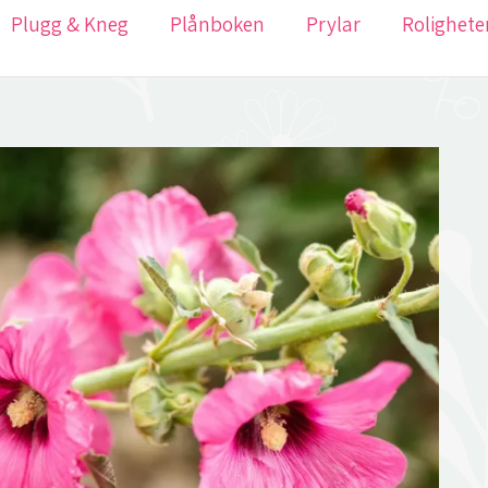
Plugg & Kneg
Plånboken
Prylar
Rolighete