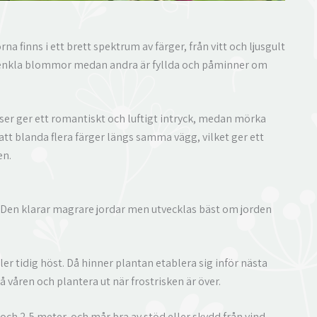
a finns i ett brett spektrum av färger, från vitt och ljusgult
 har enkla blommor medan andra är fyllda och påminner om
ser ger ett romantiskt och luftigt intryck, medan mörka
tt blanda flera färger längs samma vägg, vilket ger ett
en.
d. Den klarar magrare jordar men utvecklas bäst om jorden
er tidig höst. Då hinner plantan etablera sig inför nästa
å våren och plantera ut när frostrisken är över.
 och 2,5 meter, och mår bra av stöd eller skydd från vind.