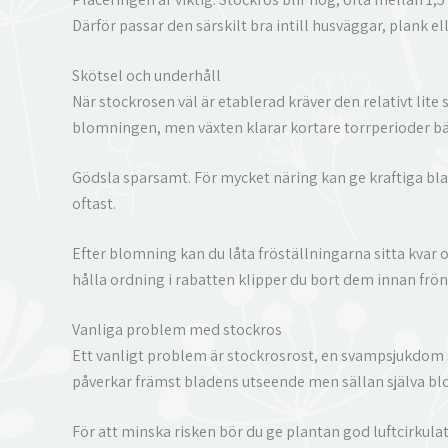
Därför passar den särskilt bra intill husväggar, plank el
Skötsel och underhåll
När stockrosen väl är etablerad kräver den relativt lit
blomningen, men växten klarar kortare torrperioder
Gödsla sparsamt. För mycket näring kan ge kraftiga bl
oftast.
Efter blomning kan du låta fröställningarna sitta kvar om
hålla ordning i rabatten klipper du bort dem innan frö
Vanliga problem med stockros
Ett vanligt problem är stockrosrost, en svampsjukdom 
påverkar främst bladens utseende men sällan själva b
För att minska risken bör du ge plantan god luftcirkulat