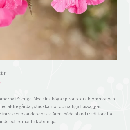
tär
r
morna i Sverige. Med sina höga spiror, stora blommor och
 med äldre gårdar, stadskärnor och soliga husväggar.
 intresset ökat de senaste åren, både bland traditionella
ande och romantisk utemiljö.