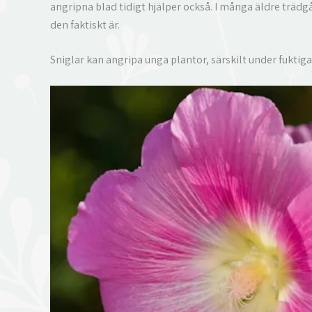
angripna blad tidigt hjälper också. I många äldre trädgår
den faktiskt är.
Sniglar kan angripa unga plantor, särskilt under fuktiga