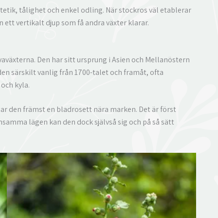
ik, tålighet och enkel odling. När stockros väl etablerar
 ett vertikalt djup som få andra växter klarar.
vaväxterna. Den har sitt ursprung i Asien och Mellanöstern
den särskilt vanlig från 1700-talet och framåt, ofta
och kyla.
ldar den främst en bladrosett nära marken. Det är först
nsamma lägen kan den dock självså sig och på så sätt