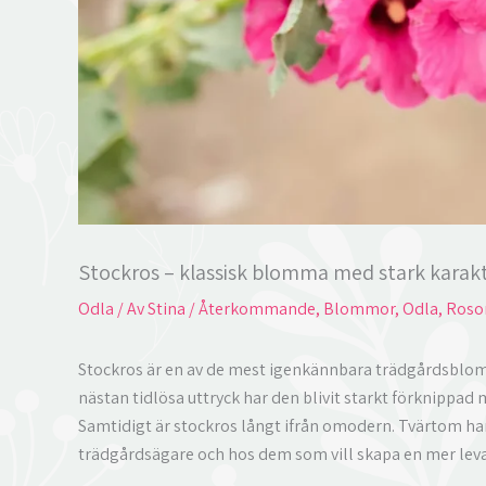
Stockros – klassisk blomma med stark karak
Odla
/ Av
Stina
/
Återkommande
,
Blommor
,
Odla
,
Roso
Stockros är en av de mest igenkännbara trädgårdsblom
nästan tidlösa uttryck har den blivit starkt förknippad
Samtidigt är stockros långt ifrån omodern. Tvärtom har
trädgårdsägare och hos dem som vill skapa en mer lev