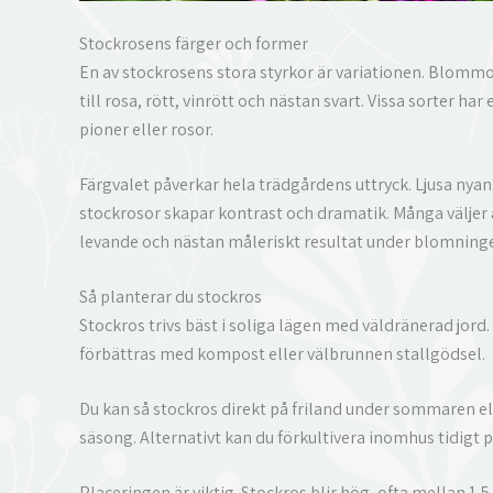
Stockrosens färger och former
En av stockrosens stora styrkor är variationen. Blommorn
till rosa, rött, vinrött och nästan svart. Vissa sorter
pioner eller rosor.
Färgvalet påverkar hela trädgårdens uttryck. Ljusa nyan
stockrosor skapar kontrast och dramatik. Många väljer a
levande och nästan måleriskt resultat under blomning
Så planterar du stockros
Stockros trivs bäst i soliga lägen med väldränerad jor
förbättras med kompost eller välbrunnen stallgödsel.
Du kan så stockros direkt på friland under sommaren ell
säsong. Alternativt kan du förkultivera inomhus tidigt p
Placeringen är viktig. Stockros blir hög, ofta mellan 1,5