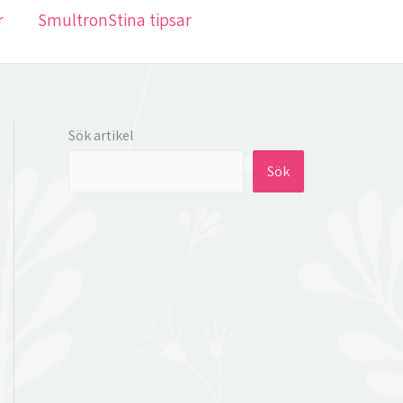
r
SmultronStina tipsar
Sök artikel
Sök