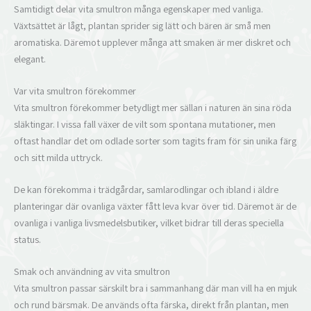
Samtidigt delar vita smultron många egenskaper med vanliga.
Växtsättet är lågt, plantan sprider sig lätt och bären är små men
aromatiska. Däremot upplever många att smaken är mer diskret och
elegant.
Var vita smultron förekommer
Vita smultron förekommer betydligt mer sällan i naturen än sina röda
släktingar. I vissa fall växer de vilt som spontana mutationer, men
oftast handlar det om odlade sorter som tagits fram för sin unika färg
och sitt milda uttryck.
De kan förekomma i trädgårdar, samlarodlingar och ibland i äldre
planteringar där ovanliga växter fått leva kvar över tid. Däremot är de
ovanliga i vanliga livsmedelsbutiker, vilket bidrar till deras speciella
status.
Smak och användning av vita smultron
Vita smultron passar särskilt bra i sammanhang där man vill ha en mjuk
och rund bärsmak. De används ofta färska, direkt från plantan, men