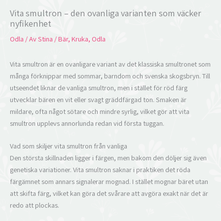
Vita smultron – den ovanliga varianten som väcker
nyfikenhet
Odla
/ Av
Stina
/
Bär
,
Kruka
,
Odla
Vita smultron är en ovanligare variant av det klassiska smultronet som
många förknippar med sommar, barndom och svenska skogsbryn. Till
utseendet liknar de vanliga smultron, men i stället för röd färg
utvecklar bären en vit eller svagt gräddfärgad ton. Smaken är
mildare, ofta något sötare och mindre syrlig, vilket gör att vita
smultron upplevs annorlunda redan vid första tuggan.
Vad som skiljer vita smultron från vanliga
Den största skillnaden ligger i färgen, men bakom den döljer sig även
genetiska variationer. Vita smultron saknar i praktiken det röda
färgämnet som annars signalerar mognad. I stället mognar bäret utan
att skifta färg, vilket kan göra det svårare att avgöra exakt när det är
redo att plockas.