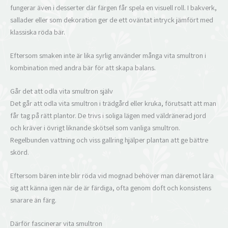
fungerar även i desserter där färgen får spela en visuell roll. I bakverk,
sallader eller som dekoration ger de ett oväntat intryck jämfört med
klassiska röda bär.
Eftersom smaken inte är lika syrlig använder många vita smultron i
kombination med andra bär för att skapa balans.
Går det att odla vita smultron själv
Det går att odla vita smultron i trädgård eller kruka, förutsatt att man
får tag på rätt plantor. De trivs i soliga lägen med väldränerad jord
och kräver i övrigt liknande skötsel som vanliga smultron.
Regelbunden vattning och viss gallring hjälper plantan att ge bättre
skörd.
Eftersom bären inte blir röda vid mognad behöver man däremot lära
sig att känna igen när de är färdiga, ofta genom doft och konsistens
snarare än färg.
Därför fascinerar vita smultron