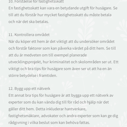
10. Förståelse för fastighetsskatt
En fastighetsskatt kan vara en betydande utgift för husägare. Se
till att du förstår hur mycket fastighetsskatt du måste betala
och när det ska betalas.
11. Kontrollera området
När du köper ett hem är det viktigt att du undersöker området
och förstår faktorer som kan påverka värdet på ditt hem. Se till
att du är medveten om till exempel planerade
utvecklingsprojekt, hur kriminalitet och skolområden ser ut. Ett
viktigt och bra tips för husägare som även ser ut att ha en än
större betydelse i framtiden.
12. Bygg upp ett nätverk
Ett annat bra tips för husägare är att bygga upp ett nätverk av
experter som du kan vända dig till för råd och hjälp när det
gäller ditt hem. Detta inkluderar hantverkare,
fastighetsmäklare, advokater och andra experter som kan ge dig
rådgivning i vilka beslut som kan behöva fattas.