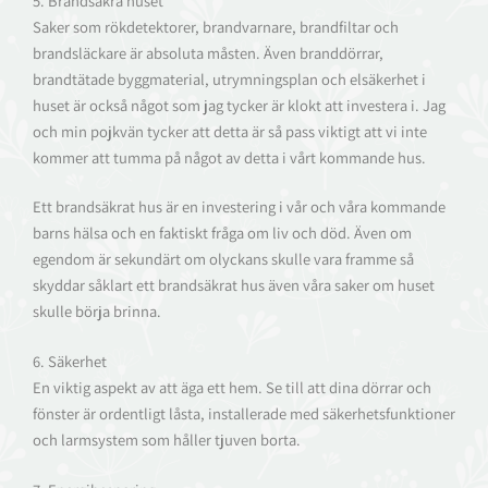
5. Brandsäkra huset
Saker som rökdetektorer, brandvarnare, brandfiltar och
brandsläckare är absoluta måsten. Även branddörrar,
brandtätade byggmaterial, utrymningsplan och elsäkerhet i
huset är också något som jag tycker är klokt att investera i. Jag
och min pojkvän tycker att detta är så pass viktigt att vi inte
kommer att tumma på något av detta i vårt kommande hus.
Ett brandsäkrat hus är en investering i vår och våra kommande
barns hälsa och en faktiskt fråga om liv och död. Även om
egendom är sekundärt om olyckans skulle vara framme så
skyddar såklart ett brandsäkrat hus även våra saker om huset
skulle börja brinna.
6. Säkerhet
En viktig aspekt av att äga ett hem. Se till att dina dörrar och
fönster är ordentligt låsta, installerade med säkerhetsfunktioner
och larmsystem som håller tjuven borta.