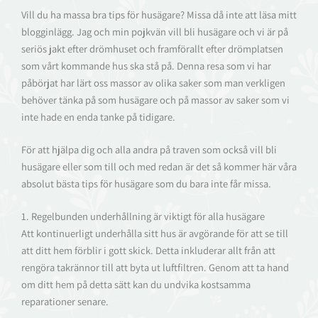
Vill du ha massa bra tips för husägare? Missa då inte att läsa mitt
blogginlägg. Jag och min pojkvän vill bli husägare och vi är på
seriös jakt efter drömhuset och framförallt efter drömplatsen
som vårt kommande hus ska stå på. Denna resa som vi har
påbörjat har lärt oss massor av olika saker som man verkligen
behöver tänka på som husägare och på massor av saker som vi
inte hade en enda tanke på tidigare.
För att hjälpa dig och alla andra på traven som också vill bli
husägare eller som till och med redan är det så kommer här våra
absolut bästa tips för husägare som du bara inte får missa.
1. Regelbunden underhållning är viktigt för alla husägare
Att kontinuerligt underhålla sitt hus är avgörande för att se till
att ditt hem förblir i gott skick. Detta inkluderar allt från att
rengöra takrännor till att byta ut luftfiltren. Genom att ta hand
om ditt hem på detta sätt kan du undvika kostsamma
reparationer senare.