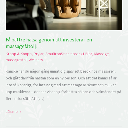
en
massagefåtölj!
Få bättre hälsa genom att investera i en
massagefåtölj!
Kropp & Knopp
,
Prylar
,
SmultronStina tipsar
/
Hälsa
,
Massage
,
massagestol
,
Wellness
Kanske har du någon gång unnat dig själv ett besök hos massören,
och gått därifrån nästan som en ny person. Och att det känns så är
inte så konstigt, för inte nog med att massage är skönt och mjukar
upp musklerna – det har visat sig förbättra hälsan och välmåendet på
flera olika sätt. Att […]
Läs mer »