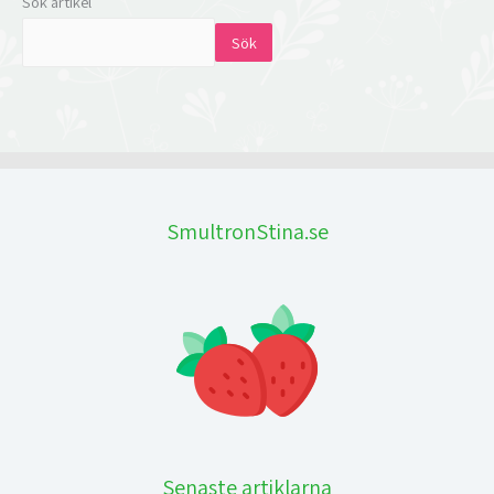
Sök artikel
Sök
SmultronStina.se
Senaste artiklarna