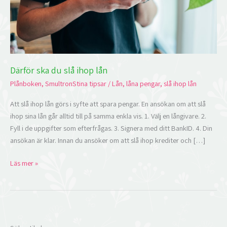
Därför ska du slå ihop lån
Plånboken
,
SmultronStina tipsar
/
Lån
,
låna pengar
,
slå ihop lån
Att slå ihop lån görs i syfte att spara pengar. En ansökan om att slå
ihop sina lån går alltid till på samma enkla vis. 1. Välj en långivare. 2.
Fyll i de uppgifter som efterfrågas. 3. Signera med ditt BankID. 4. Din
ansökan är klar. Innan du ansöker om att slå ihop krediter och […]
Läs mer »