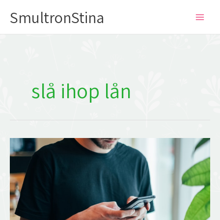
Hoppa
SmultronStina
till
innehåll
slå ihop lån
Därför
ska
du
slå
ihop
lån